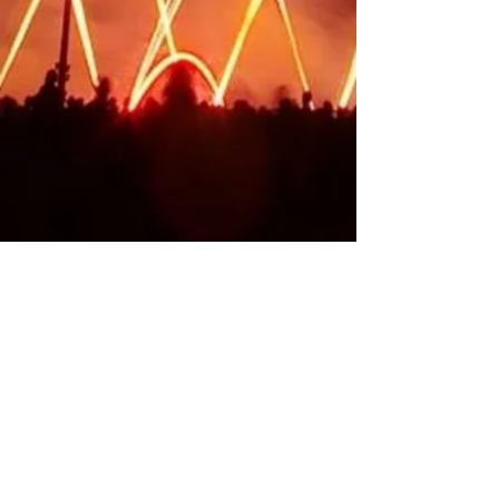
Mille Feux | Société Vendéenne de Pyrotechnies Artistiques
Mille Feux // Spectacles pyrotechniques,
Organisation évènementielle, Mise en scène,