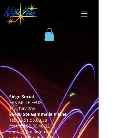
Siège Social
SAS MILLE FEUX
11, Chavigny
85400 Ste Gemme la Plaine
Tél.
02.51.56.83.38
Port:
06.82.30.40.02
contact@millefeux.com
christian@millefeux.com