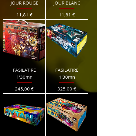
JOUR ROUGE
JOUR BLANC
Prix
Prix
11,81 €
11,81 €
FASILATIRE
FASILATIRE
1'30mn
1'30mn
Prix
Prix
245,00 €
325,00 €